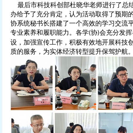
最后
市
科技科创部杜
晓
华老师进行了总
办
给予了充分肯定，认为活动取得了预期
协系统秘书长搭建了一个高效的学习交流
专业素养和履职能力。各学
协
会充分发挥
(
)
设，加强宣传工作，积极有效地开展科技
质的服务，为实体经济转型提升保驾护航