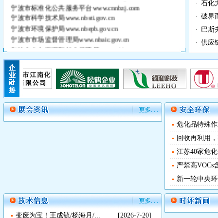
·
石化
宁波市标准化公共服务平台
www.cnnbzj.com
宁波市科学技术局
www.nbsti.gov.cn
·
破界而
宁波市环境保护局
www.nbepb.gov.cn
·
巴斯
宁波市市场监督管理局
www.nbaic.gov.cn
·
供应
宁波市人力资源和社会保障局
www.nbhrss.gov.cn
中国环氧树脂网
www.epoxy-e.com
宁波工业行业协会信息平台
nbhb.nbsme.gov.cn
林中祥胶粘剂技术信息网
www.adhesive-lin.com
胶粘剂网
www.cnadhesives.com
浙江省粘接技术协会
www.zj-adhesion.com
宁波文具行业协会
www.cnnbsa.com
宁波化工贸促会
www.nbcitp.org
危化品特殊作
宁波市知识产权保护协会
www.nbippa.com
回收再利用，不
宁波市医疗器械行业协会
www.nbamdi.com
江苏40家危化
宁波品牌促进会
www.brandnb.com
严禁高VOCs
新一轮中央环保
变废为宝！王成毓/杨海月/...
[2026-7-20]